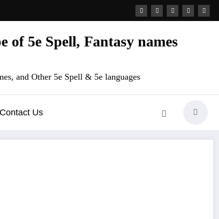
 of 5e Spell, Fantasy names
es, and Other 5e Spell & 5e languages
Contact Us