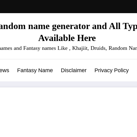
ndom name generator and All Type
Available Here
names and Fantasy names Like , Khajiit, Druids, Random Nam
News
Fantasy Name
Disclaimer
Privacy Policy