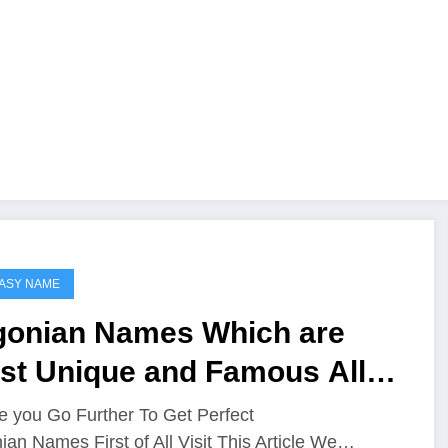
ASY NAME
gonian Names Which are
st Unique and Famous All
er The Worlds
e you Go Further To Get Perfect
ian Names First of All Visit This Article We…