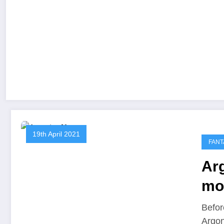
19th April 2021
FANT
Ar
mo
Ov
Befor
Argon