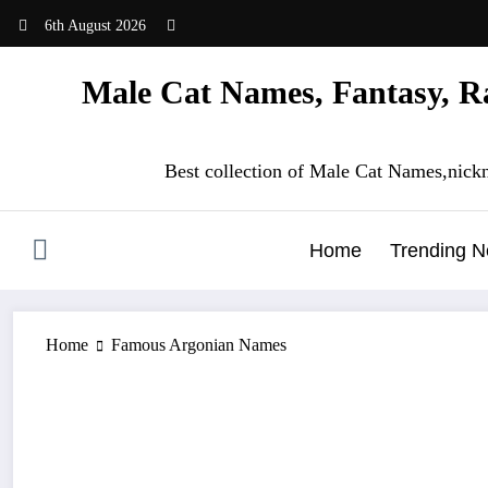
Skip
6th August 2026
to
content
Male Cat Names, Fantasy, Ra
Best collection of Male Cat Names,nick
Home
Trending 
Home
Famous Argonian Names