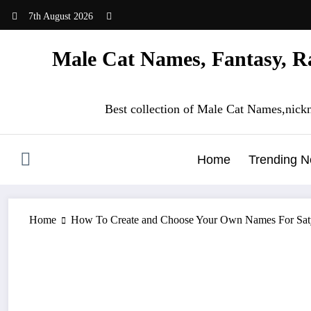
Skip
7th August 2026
to
content
Male Cat Names, Fantasy, Ra
Best collection of Male Cat Names,nick
Home
Trending 
Home
How To Create and Choose Your Own Names For Sat