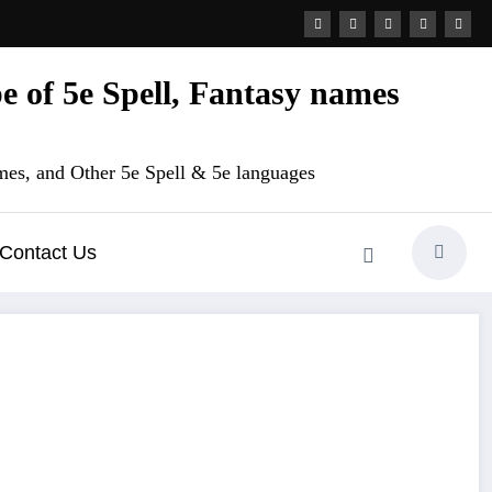
 of 5e Spell, Fantasy names
es, and Other 5e Spell & 5e languages
Contact Us