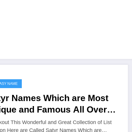
ASY NAME
tyr Names Which are Most
ique and Famous All Over
e Worlds
out This Wonderful and Great Collection of List
on Here are Called Satyr Names Which are…