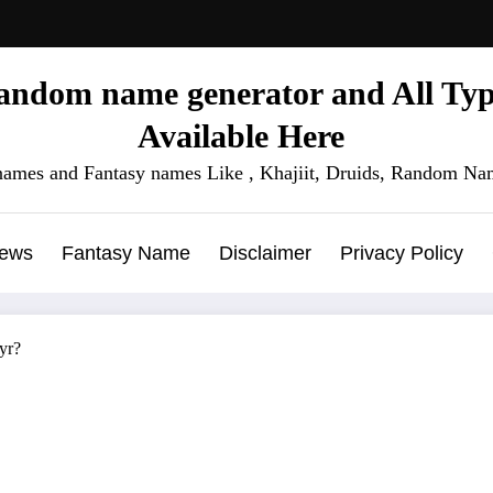
ndom name generator and All Type
Available Here
names and Fantasy names Like , Khajiit, Druids, Random Nam
News
Fantasy Name
Disclaimer
Privacy Policy
yr?