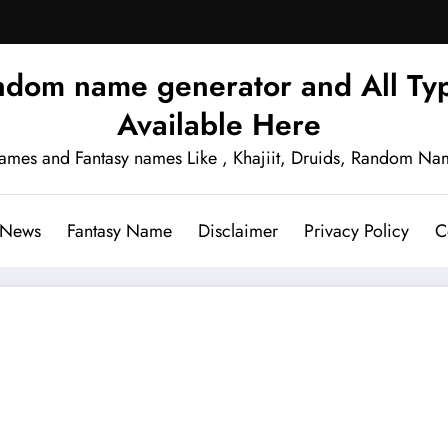
ndom name generator and All Typ
Available Here
names and Fantasy names Like , Khajiit, Druids, Random Na
 News
Fantasy Name
Disclaimer
Privacy Policy
C