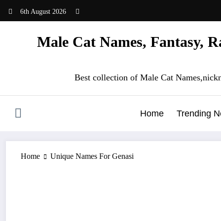
Skip
6th August 2026
to
content
Male Cat Names, Fantasy, Ra
Best collection of Male Cat Names,nick
Home
Trending 
Home
Unique Names For Genasi