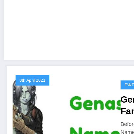
8th April 2021
FANT
Ge
Fa
Befor
Name