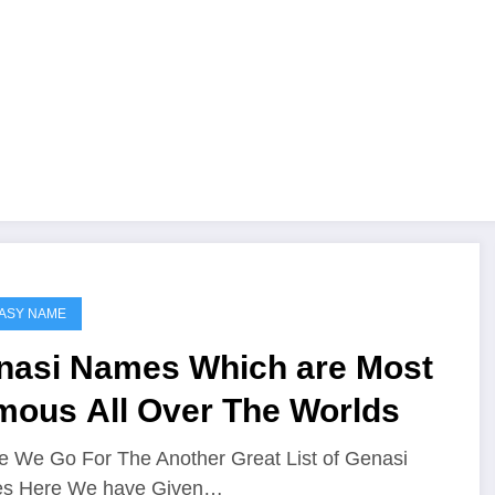
ASY NAME
nasi Names Which are Most
mous All Over The Worlds
e We Go For The Another Great List of Genasi
s Here We have Given…