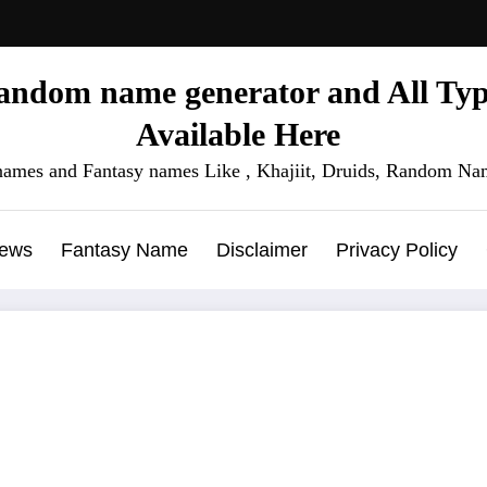
ndom name generator and All Type
Available Here
names and Fantasy names Like , Khajiit, Druids, Random Nam
News
Fantasy Name
Disclaimer
Privacy Policy