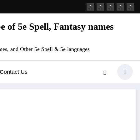
 of 5e Spell, Fantasy names
es, and Other 5e Spell & 5e languages
Contact Us