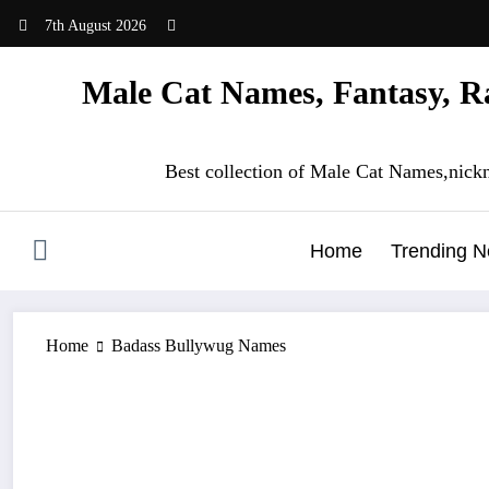
Skip
7th August 2026
to
content
Male Cat Names, Fantasy, Ra
Best collection of Male Cat Names,nick
Home
Trending 
Home
Badass Bullywug Names