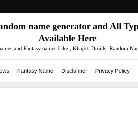
ndom name generator and All Type
Available Here
names and Fantasy names Like , Khajiit, Druids, Random Nam
News
Fantasy Name
Disclaimer
Privacy Policy