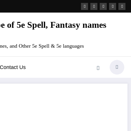
 of 5e Spell, Fantasy names
es, and Other 5e Spell & 5e languages
Contact Us