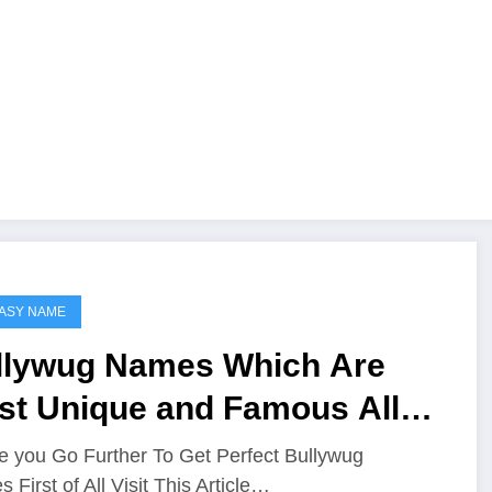
ASY NAME
llywug Names Which Are
st Unique and Famous All
er The Worlds
e you Go Further To Get Perfect Bullywug
 First of All Visit This Article…