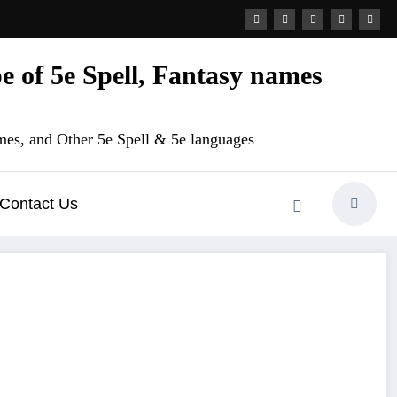
 of 5e Spell, Fantasy names
es, and Other 5e Spell & 5e languages
Contact Us