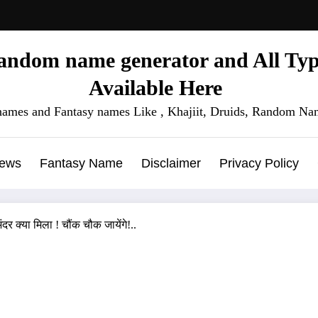
ndom name generator and All Type
Available Here
names and Fantasy names Like , Khajiit, Druids, Random Nam
News
Fantasy Name
Disclaimer
Privacy Policy
ंदर क्या मिला ! चौंक चौक जायेंगे!..