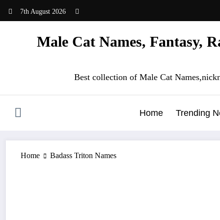
Skip
7th August 2026
to
content
Male Cat Names, Fantasy, Ra
Best collection of Male Cat Names,nick
Home
Trending 
Home
Badass Triton Names