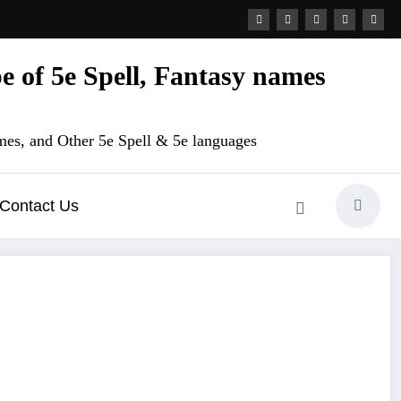
 of 5e Spell, Fantasy names
es, and Other 5e Spell & 5e languages
Contact Us