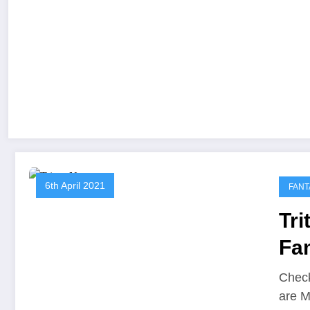
6th April 2021
FANT
Tr
Fa
Check
are M