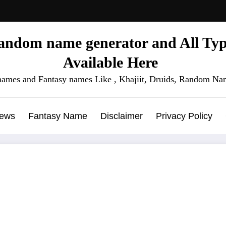
ndom name generator and All Type
Available Here
names and Fantasy names Like , Khajiit, Druids, Random Nam
News
Fantasy Name
Disclaimer
Privacy Policy