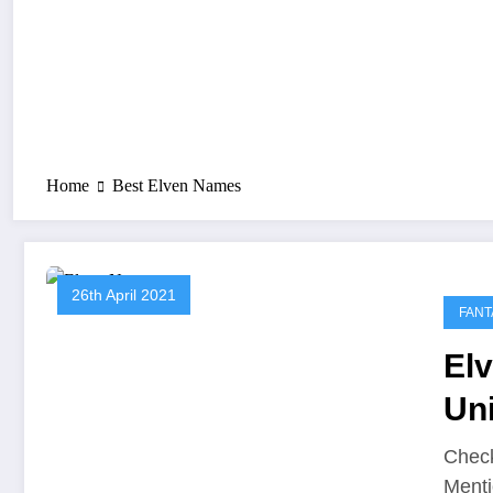
Home
Best Elven Names
26th April 2021
FANT
El
Un
Th
Check
Menti