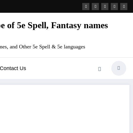
 of 5e Spell, Fantasy names
es, and Other 5e Spell & 5e languages
Contact Us