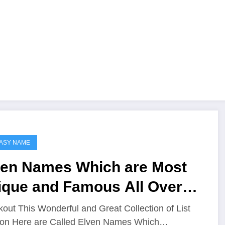
ASY NAME
ven Names Which are Most
ique and Famous All Over
e Worlds
out This Wonderful and Great Collection of List
on Here are Called Elven Names Which…