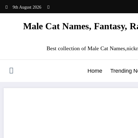
Skip
9th August 2026
to
content
Male Cat Names, Fantasy, Ra
Best collection of Male Cat Names,nick
Home
Trending 