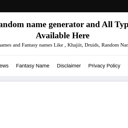
ndom name generator and All Type
Available Here
names and Fantasy names Like , Khajiit, Druids, Random Nam
News
Fantasy Name
Disclaimer
Privacy Policy