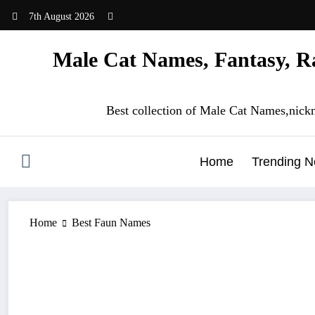
Skip
7th August 2026
to
content
Male Cat Names, Fantasy, Ra
Best collection of Male Cat Names,nick
Home
Trending 
Home
Best Faun Names