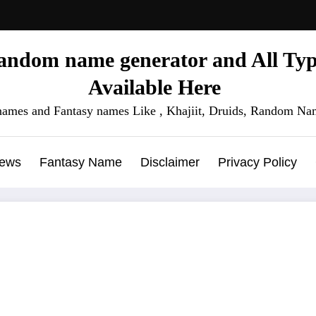
ndom name generator and All Type
Available Here
names and Fantasy names Like , Khajiit, Druids, Random Nam
News
Fantasy Name
Disclaimer
Privacy Policy