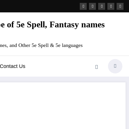
 of 5e Spell, Fantasy names
es, and Other 5e Spell & 5e languages
Contact Us