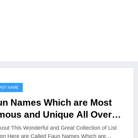
ASY NAME
un Names Which are Most
mous and Unique All Over
e Worlds
out This Wonderful and Great Collection of List
on Here are Called Faun Names Which are…