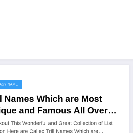
ASY NAME
ll Names Which are Most
ique and Famous All Over
e Worlds
out This Wonderful and Great Collection of List
on Here are Called Trill Names Which are…