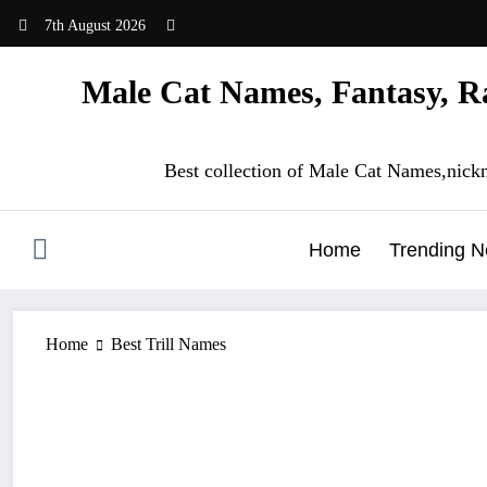
Skip
7th August 2026
to
content
Male Cat Names, Fantasy, Ra
Best collection of Male Cat Names,nick
Home
Trending 
Home
Best Trill Names