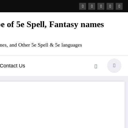
 of 5e Spell, Fantasy names
es, and Other 5e Spell & 5e languages
Contact Us