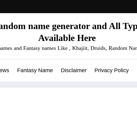
ndom name generator and All Type
Available Here
names and Fantasy names Like , Khajiit, Druids, Random Nam
News
Fantasy Name
Disclaimer
Privacy Policy