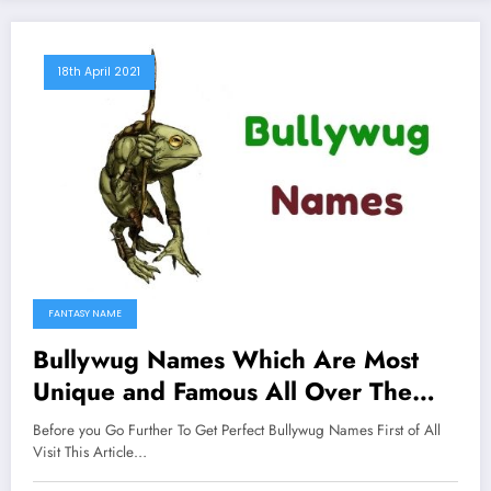
18th April 2021
FANTASY NAME
Bullywug Names Which Are Most
Unique and Famous All Over The
Worlds
Before you Go Further To Get Perfect Bullywug Names First of All
Visit This Article…