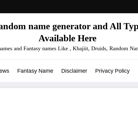
ndom name generator and All Type
Available Here
names and Fantasy names Like , Khajiit, Druids, Random Nam
News
Fantasy Name
Disclaimer
Privacy Policy