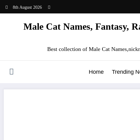
Skip
8th August 2026
to
content
Male Cat Names, Fantasy, Ra
Best collection of Male Cat Names,nick
Home
Trending 