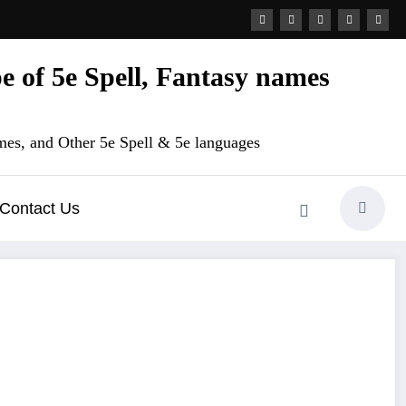
 of 5e Spell, Fantasy names
es, and Other 5e Spell & 5e languages
Contact Us