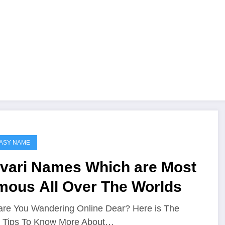
ASY NAME
lvari Names Which are Most
mous All Over The Worlds
re You Wandering Online Dear? Here is The
t Tips To Know More About…