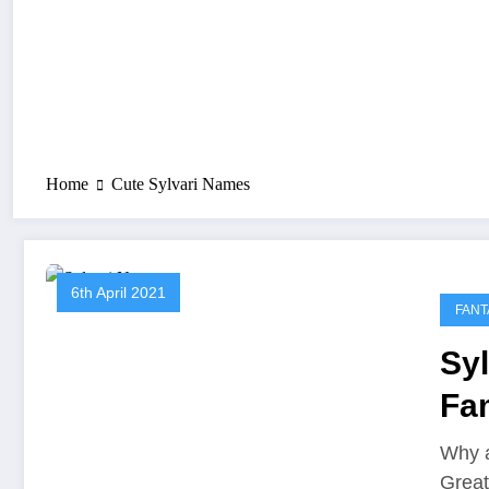
Home
Cute Sylvari Names
6th April 2021
FANT
Sy
Fa
Why a
Grea