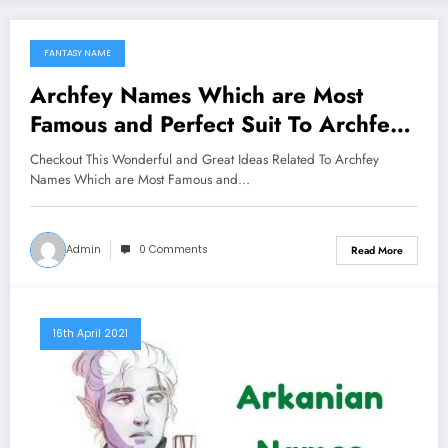
FANTASY NAME
18th April 2021
Archfey Names Which are Most
Famous and Perfect Suit To Archfey
Fantasy Charector
Checkout This Wonderful and Great Ideas Related To Archfey
Names Which are Most Famous and…
Admin
0 Comments
Read More
16th April 2021