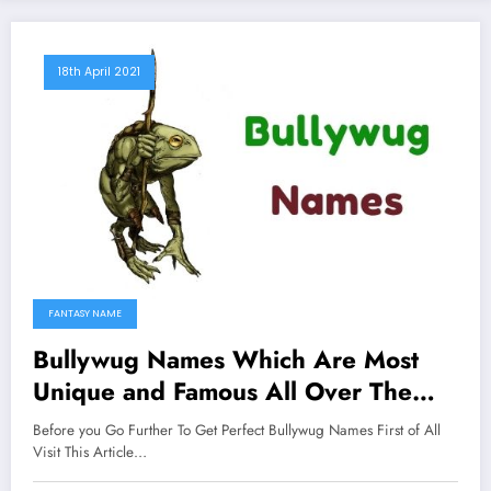
18th April 2021
FANTASY NAME
Bullywug Names Which Are Most
Unique and Famous All Over The
Worlds
Before you Go Further To Get Perfect Bullywug Names First of All
Visit This Article…