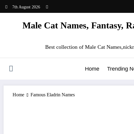
Skip
7th August 2026
to
content
Male Cat Names, Fantasy, Ra
Best collection of Male Cat Names,nick
Home
Trending 
Home
Famous Eladrin Names