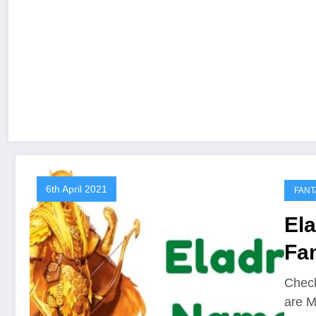
6th April 2021
FANT
El
Fa
Check
are M