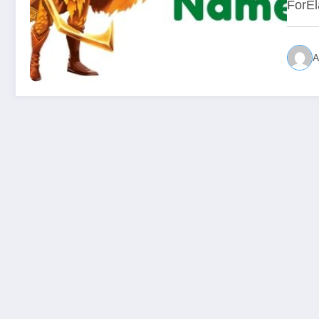
ForE
A