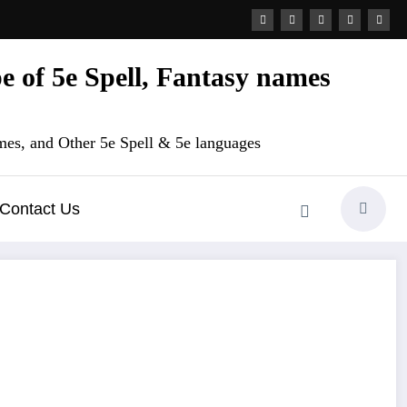
 of 5e Spell, Fantasy names
es, and Other 5e Spell & 5e languages
Contact Us