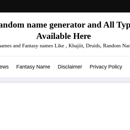
ndom name generator and All Type
Available Here
names and Fantasy names Like , Khajiit, Druids, Random Nam
News
Fantasy Name
Disclaimer
Privacy Policy