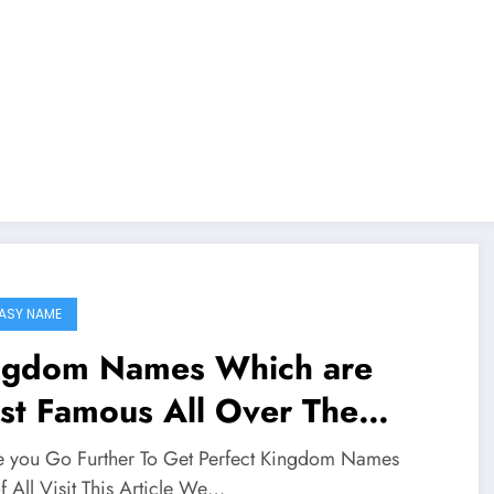
ASY NAME
ngdom Names Which are
st Famous All Over The
rlds
e you Go Further To Get Perfect Kingdom Names
of All Visit This Article We…