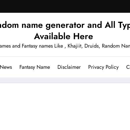
ndom name generator and All Typ
Available Here
names and Fantasy names Like , Khajiit, Druids, Random Na
 News
Fantasy Name
Disclaimer
Privacy Policy
C