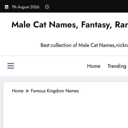
Skip
7th August 2026
to
content
Male Cat Names, Fantasy, Ra
Best collection of Male Cat Names,nick
Home
Trending
Home
Famous Kingdom Names