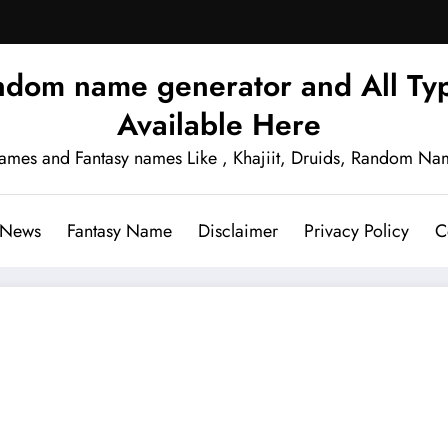
ndom name generator and All Typ
Available Here
names and Fantasy names Like , Khajiit, Druids, Random Na
 News
Fantasy Name
Disclaimer
Privacy Policy
C