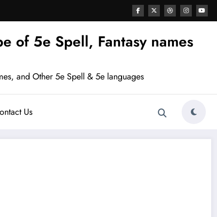
e of 5e Spell, Fantasy names
mes, and Other 5e Spell & 5e languages
ontact Us