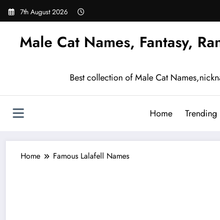
Skip
7th August 2026
to
content
Male Cat Names, Fantasy, Ra
Best collection of Male Cat Names,nick
Home
Trending
Home
Famous Lalafell Names