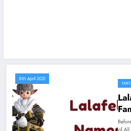
6th April 2021
FANT
Lal
Fa
Before
of All