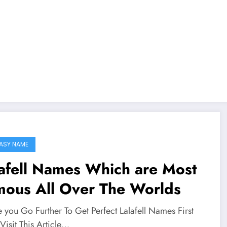
ASY NAME
afell Names Which are Most
mous All Over The Worlds
 you Go Further To Get Perfect Lalafell Names First
 Visit This Article…