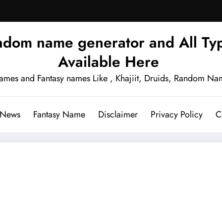
ndom name generator and All Typ
Available Here
names and Fantasy names Like , Khajiit, Druids, Random Na
 News
Fantasy Name
Disclaimer
Privacy Policy
C