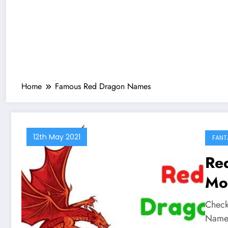
Home
Famous Red Dragon Names
12th May 2021
FANT
Re
Mos
Ov
Check
Names