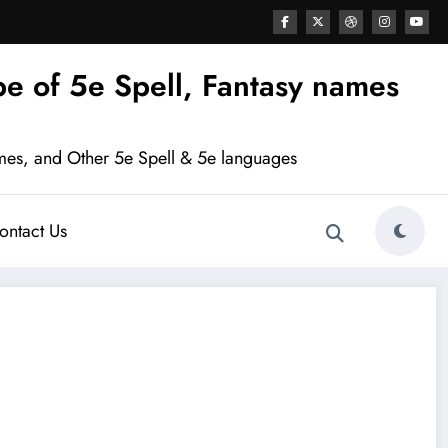
e of 5e Spell, Fantasy names
mes, and Other 5e Spell & 5e languages
ontact Us