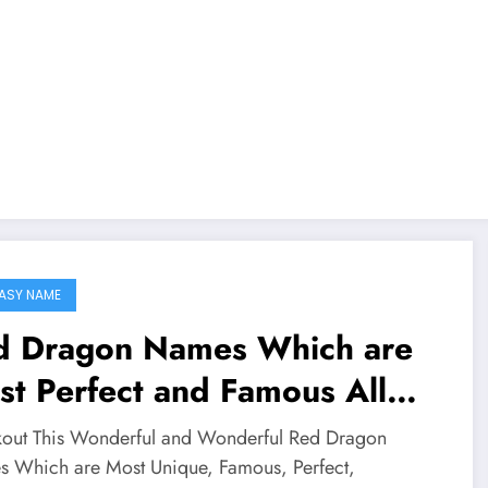
ASY NAME
d Dragon Names Which are
t Perfect and Famous All
er The Worlds
out This Wonderful and Wonderful Red Dragon
 Which are Most Unique, Famous, Perfect,