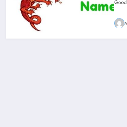
Goo
A