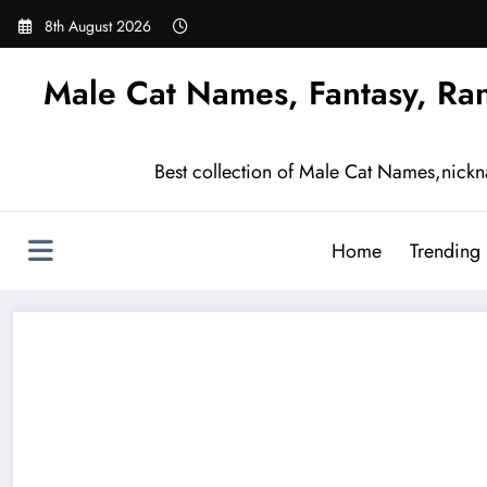
Skip
8th August 2026
to
content
Male Cat Names, Fantasy, Ra
Best collection of Male Cat Names,nick
Home
Trending