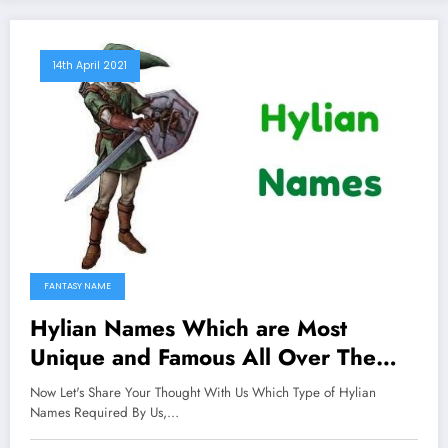
14th April 2021
FANTASY NAME
Hylian Names Which are Most
Unique and Famous All Over The
Worlds
Now Let's Share Your Thought With Us Which Type of Hylian
Names Required By Us,…