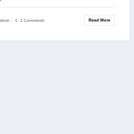
Read More
dmin
1 Comments