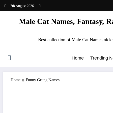
Skip
7th August 2026
to
content
Male Cat Names, Fantasy, Ra
Best collection of Male Cat Names,nick
Home
Trending 
Home
Funny Grung Names