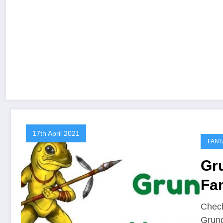
17th April 2021
FANT
Gr
Fa
Check
Grun