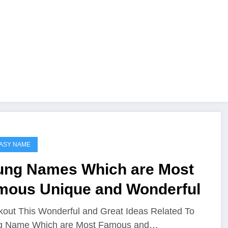
ASY NAME
ung Names Which are Most
mous Unique and Wonderful
out This Wonderful and Great Ideas Related To
g Name Which are Most Famous and…