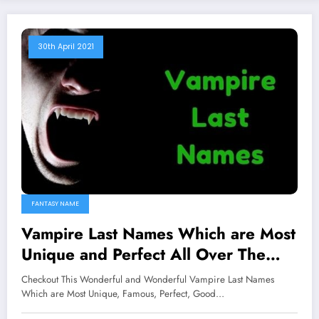
30th April 2021
FANTASY NAME
Vampire Last Names Which are Most
Unique and Perfect All Over The
Worlds
Checkout This Wonderful and Wonderful Vampire Last Names
Which are Most Unique, Famous, Perfect, Good…