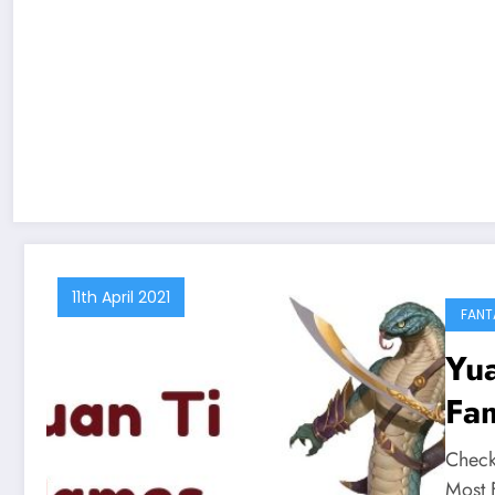
11th April 2021
FANT
Yu
Fa
Check
Most 