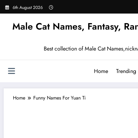
Skip
6th August 2026
to
content
Male Cat Names, Fantasy, Ra
Best collection of Male Cat Names,nick
Home
Trending
Home
Funny Names For Yuan Ti