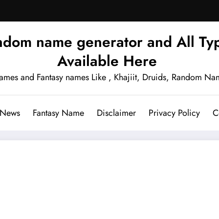
ndom name generator and All Typ
Available Here
names and Fantasy names Like , Khajiit, Druids, Random Na
 News
Fantasy Name
Disclaimer
Privacy Policy
C