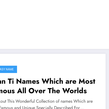
ASY NAME
an Ti Names Which are Most
mous All Over The Worlds
out This Wonderful Collection of names Which are
Famous and Unique Specially Described For…