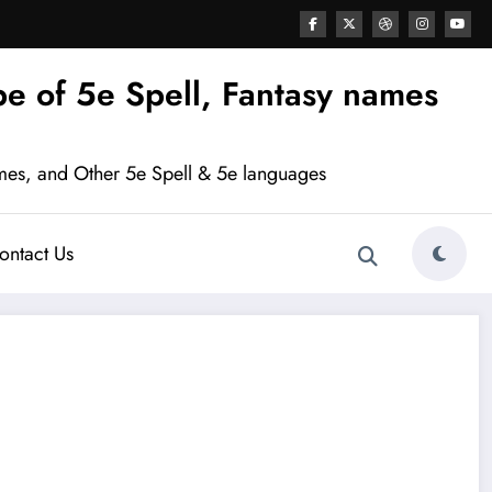
e of 5e Spell, Fantasy names
mes, and Other 5e Spell & 5e languages
ontact Us