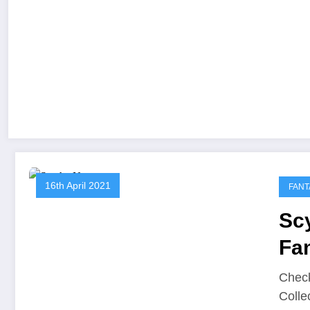
16th April 2021
FANT
Sc
Fa
Ov
Check
Colle