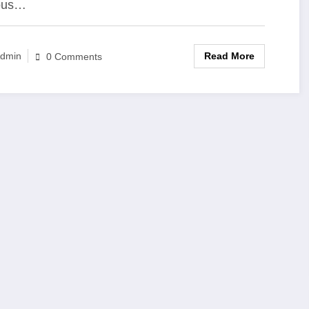
ous…
Read More
dmin
0 Comments