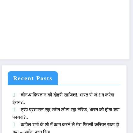
Recent Posts
चीन-पाकिस्तान की दोहरी साजिश!, भारत से जं!!!ग करेगा
ईरान?..
ट्रंप प्रशासन सूद समेत लौटा रहा टैरिफ, भारत को होगा क्या
फायदा?..
कपिल शर्मा के शो में काम करने से मेरा फिल्मी करियर ख़त्म हो
गया – अर्चना पूरन सिंह..