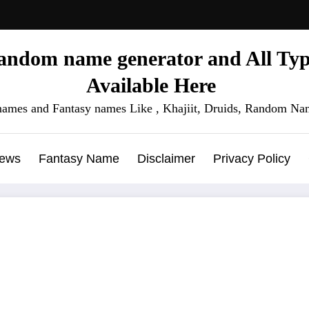
ndom name generator and All Type
Available Here
names and Fantasy names Like , Khajiit, Druids, Random Nam
News
Fantasy Name
Disclaimer
Privacy Policy