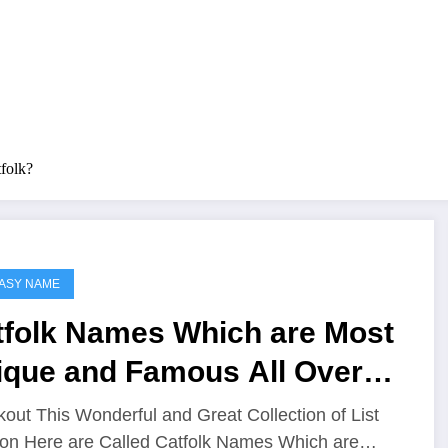
folk?
ASY NAME
tfolk Names Which are Most
ique and Famous All Over
e Worlds
out This Wonderful and Great Collection of List
on Here are Called Catfolk Names Which are…