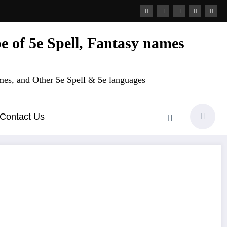
 of 5e Spell, Fantasy names
es, and Other 5e Spell & 5e languages
Contact Us