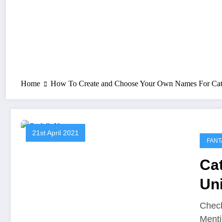
Home
How To Create and Choose Your Own Names For Cat
21st April 2021
FANT
Ca
Un
Th
Check
Menti