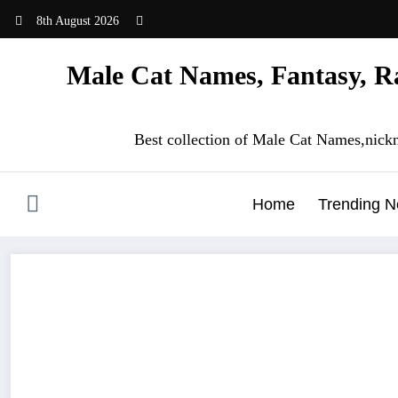
Skip
8th August 2026
to
content
Male Cat Names, Fantasy, Ra
Best collection of Male Cat Names,nick
Home
Trending 