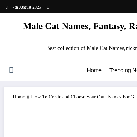
Skip
7th August 2026
to
content
Male Cat Names, Fantasy, Ra
Best collection of Male Cat Names,nick
Home
Trending 
Home
How To Create and Choose Your Own Names For Git