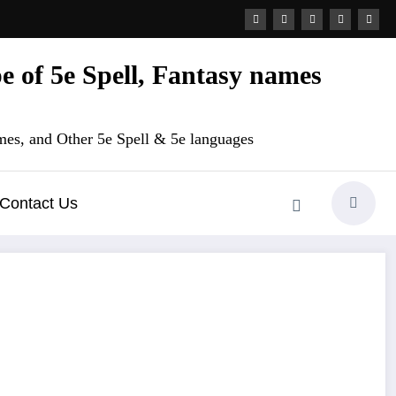
 of 5e Spell, Fantasy names
es, and Other 5e Spell & 5e languages
Contact Us