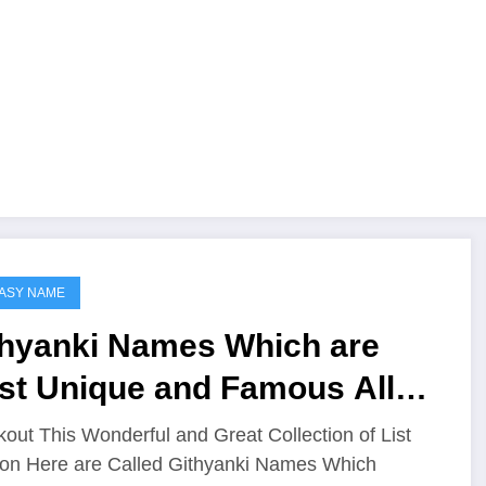
ASY NAME
thyanki Names Which are
st Unique and Famous All
er The Worlds
out This Wonderful and Great Collection of List
on Here are Called Githyanki Names Which