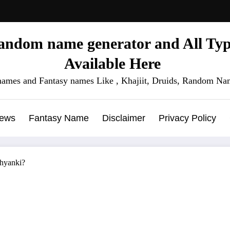
ndom name generator and All Type
Available Here
names and Fantasy names Like , Khajiit, Druids, Random Nam
News
Fantasy Name
Disclaimer
Privacy Policy
hyanki?