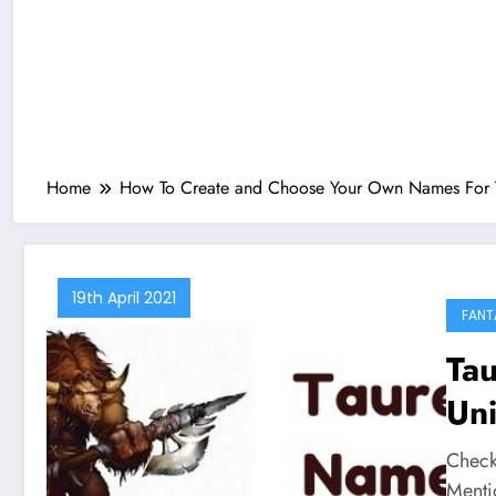
Home
How To Create and Choose Your Own Names For 
19th April 2021
FANT
Ta
Un
Th
Check
Menti