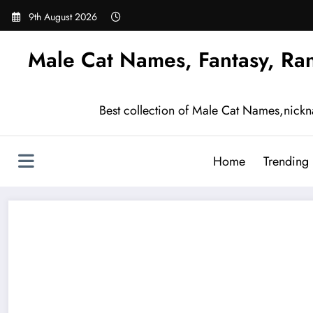
Skip
9th August 2026
to
content
Male Cat Names, Fantasy, Ra
Best collection of Male Cat Names,nick
Home
Trending