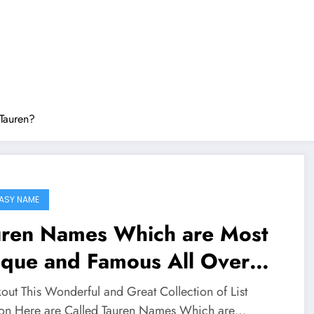
Tauren?
ASY NAME
uren Names Which are Most
ique and Famous All Over
e Worlds
out This Wonderful and Great Collection of List
on Here are Called Tauren Names Which are…