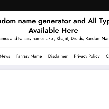
ndom name generator and All Typ
Available Here
names and Fantasy names Like , Khajiit, Druids, Random Na
 News
Fantasy Name
Disclaimer
Privacy Policy
C