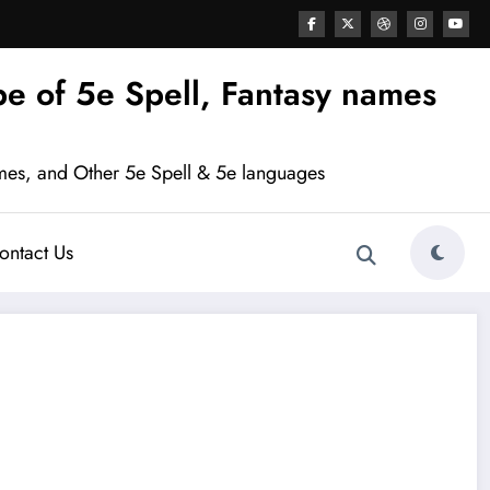
e of 5e Spell, Fantasy names
mes, and Other 5e Spell & 5e languages
ontact Us