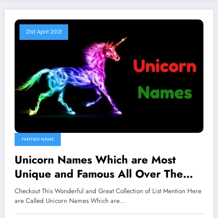
21st April 2021
FANTASY NAME
Unicorn Names Which are Most
Unique and Famous All Over The
Worlds
Checkout This Wonderful and Great Collection of List Mention Here
are Called Unicorn Names Which are…