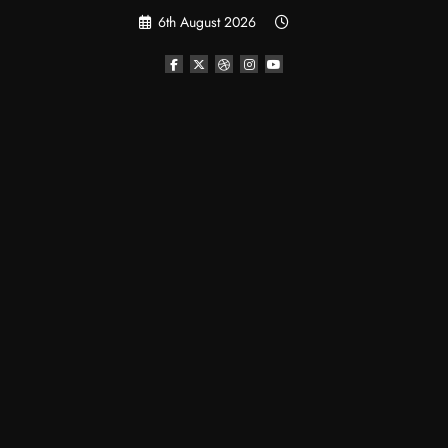
Skip
6th August 2026
to
content