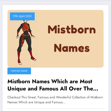
17th April 2021
FANTASY NAME
Mistborn Names Which are Most
Unique and Famous All Over The
Worlds
Checkout This Great, Famous and Wonderful Collection of Mistborn
Names Which are Unique and Famous…