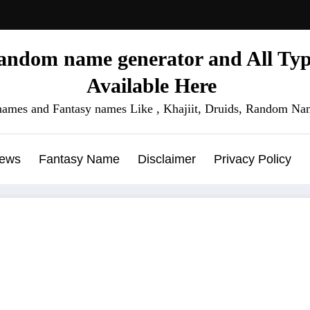
ndom name generator and All Type
Available Here
names and Fantasy names Like , Khajiit, Druids, Random Nam
News
Fantasy Name
Disclaimer
Privacy Policy