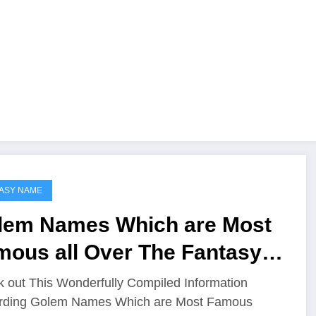
ASY NAME
lem Names Which are Most
mous all Over The Fantasy
rlds
 out This Wonderfully Compiled Information
rding Golem Names Which are Most Famous