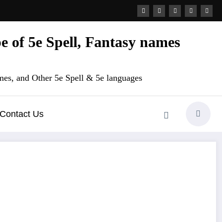
 of 5e Spell, Fantasy names
es, and Other 5e Spell & 5e languages
Contact Us