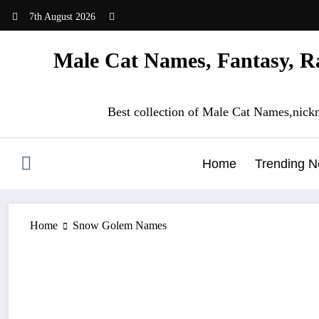
Skip
7th August 2026
to
content
Male Cat Names, Fantasy, Ra
Best collection of Male Cat Names,nick
Home
Trending 
Home
Snow Golem Names