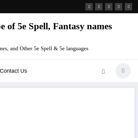
 of 5e Spell, Fantasy names
es, and Other 5e Spell & 5e languages
Contact Us