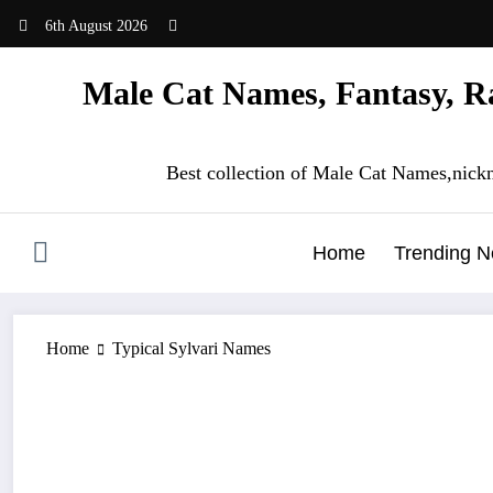
Skip
6th August 2026
to
content
Male Cat Names, Fantasy, Ra
Best collection of Male Cat Names,nick
Home
Trending 
Home
Typical Sylvari Names