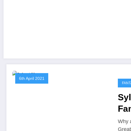
6th April 2021
FANT
Sy
Fa
Why a
Grea