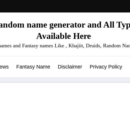
ndom name generator and All Type
Available Here
names and Fantasy names Like , Khajiit, Druids, Random Nam
News
Fantasy Name
Disclaimer
Privacy Policy