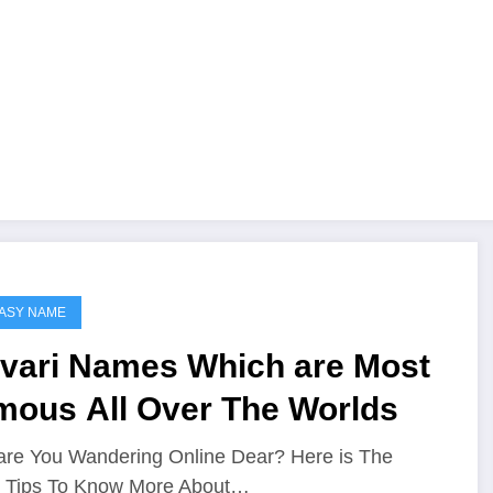
ASY NAME
lvari Names Which are Most
mous All Over The Worlds
re You Wandering Online Dear? Here is The
t Tips To Know More About…