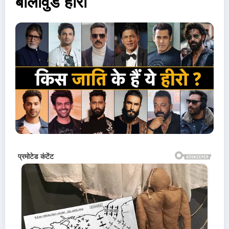
बॉलीवुड हीरो