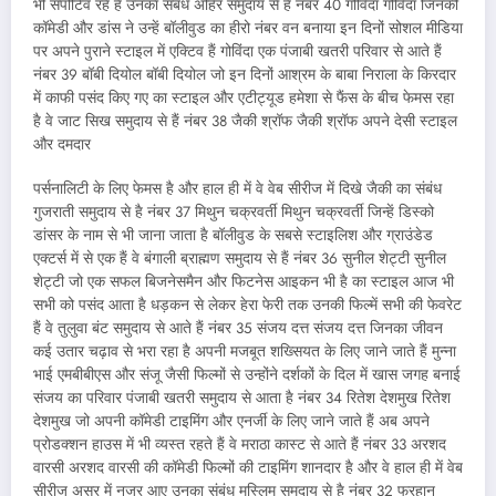
भी सपोर्टिव रहे हैं उनका संबंध अहिर समुदाय से है नंबर 40 गोविंदा गोविंदा जिनकी
कॉमेडी और डांस ने उन्हें बॉलीवुड का हीरो नंबर वन बनाया इन दिनों सोशल मीडिया
पर अपने पुराने स्टाइल में एक्टिव हैं गोविंदा एक पंजाबी खतरी परिवार से आते हैं
नंबर 39 बॉबी दियोल बॉबी दियोल जो इन दिनों आश्रम के बाबा निराला के किरदार
में काफी पसंद किए गए का स्टाइल और एटीट्यूड हमेशा से फैंस के बीच फेमस रहा
है वे जाट सिख समुदाय से हैं नंबर 38 जैकी श्रॉफ जैकी श्रॉफ अपने देसी स्टाइल
और दमदार
पर्सनालिटी के लिए फेमस है और हाल ही में वे वेब सीरीज में दिखे जैकी का संबंध
गुजराती समुदाय से है नंबर 37 मिथुन चक्रवर्ती मिथुन चक्रवर्ती जिन्हें डिस्को
डांसर के नाम से भी जाना जाता है बॉलीवुड के सबसे स्टाइलिश और ग्राउंडेड
एक्टर्स में से एक हैं वे बंगाली ब्राह्मण समुदाय से हैं नंबर 36 सुनील शेट्टी सुनील
शेट्टी जो एक सफल बिजनेसमैन और फिटनेस आइकन भी है का स्टाइल आज भी
सभी को पसंद आता है धड़कन से लेकर हेरा फेरी तक उनकी फिल्में सभी की फेवरेट
हैं वे तुलुवा बंट समुदाय से आते हैं नंबर 35 संजय दत्त संजय दत्त जिनका जीवन
कई उतार चढ़ाव से भरा रहा है अपनी मजबूत शख्सियत के लिए जाने जाते हैं मुन्ना
भाई एमबीबीएस और संजू जैसी फिल्मों से उन्होंने दर्शकों के दिल में खास जगह बनाई
संजय का परिवार पंजाबी खतरी समुदाय से आता है नंबर 34 रितेश देशमुख रितेश
देशमुख जो अपनी कॉमेडी टाइमिंग और एनर्जी के लिए जाने जाते हैं अब अपने
प्रोडक्शन हाउस में भी व्यस्त रहते हैं वे मराठा कास्ट से आते हैं नंबर 33 अरशद
वारसी अरशद वारसी की कॉमेडी फिल्मों की टाइमिंग शानदार है और वे हाल ही में वेब
सीरीज असुर में नजर आए उनका संबंध मुस्लिम समुदाय से है नंबर 32 फरहान