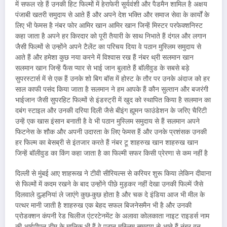
में सफल रहे हैं उनकी हिट फिल्मों में हेराफेरी सूर्यवंशी और पैडमैन शामिल है अक्षय
पंजाबी खतरी समुदाय से आते हैं और अपने देश भक्ति और समाज सेवा के कार्यों के
लिए भी फेमस है नंबर फोर आमिर खान आमिर खान जिन्हें मिस्टर परफेक्शनिस्ट
कहा जाता है अपने हर किरदार को पूरी तैयारी के साथ निभाते हैं दंगल और लगान
जैसी फिल्मों से उन्होंने अपने टैलेंट का परिचय दिया वे पठान मुस्लिम समुदाय से
आते हैं और हमेशा कुछ नया करने में विश्वास रख हैं नंबर थ्री सलमान खान
सलमान खान जिन्हें फैंस प्यार से भाई जान बुलाते हैं बॉलीवुड के सबसे बड़े
सुपरस्टार्स में से एक हैं उनके शो बिग बॉस में होस्ट के तौर पर उनके अंदाज को हर
साल काफी पसंद किया जाता है सलमान ने हम आपके हैं कौन सुल्तान और बजरंगी
भाईजान जैसी सुपरहिट फिल्मों से इंडस्ट्री में खुद को स्थापित किया है सलमान का
दबंग स्टाइल और उनकी दरिया दिली जैसे बीइंग ह्यूमन फाउंडेशन के जरिए चैरिटी
उन्हें एक खास इंसान बनाती है वे भी पठान मुस्लिम समुदाय से हैं सलमान अपने
फिटनेस के शौक और अपनी उदारता के लिए फेमस हैं और उनके प्रशंसक उनकी
हर फिल्म का बेसब्री से इंतजार करते हैं नंबर टू शाहरुख खान शाहरुख खान
जिन्हें बॉलीवुड का किंग कहा जाता है का फिल्मी सफर किसी प्रेरणा से कम नहीं है
दिल्ली से मुंबई आए शाहरूख ने टीवी सीरियल्स से करियर शुरू किया लेकिन दीवाना
से फिल्मों में कदम रखने के बाद उन्होंने पीछे मुड़कर नहीं देखा उनकी फिल्में जैसे
दिलवाले दुल्हनियां ले जाएंगे कुछ-कुछ होता है और चक दे इंडिया आज भी मील के
पत्थर मानी जाती है शाहरुख एक बेहद सफल बिजनेसमैन भी है और उनकी
प्रोडक्शन कंपनी रेड चिलीज एंटरटेनमेंट के अलावा कोलकाता नाइट राइडर्स नाम
की आईपीएल टीम के मालिक भी हैं वे पठान मुस्लिम समुदाय से आते हैं नंबर वन