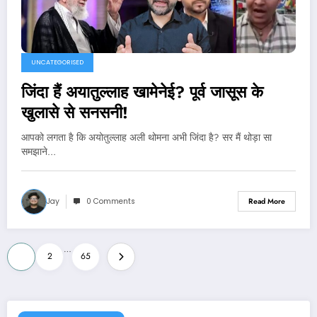
UNCATEGORISED
जिंदा हैं अयातुल्लाह खामेनेई? पूर्व जासूस के
खुलासे से सनसनी!
आपको लगता है कि अयोतुल्लाह अली थोमना अभी जिंदा है? सर मैं थोड़ा सा
समझाने…
Jay
0 Comments
Read More
Posts
…
1
2
65
navigation