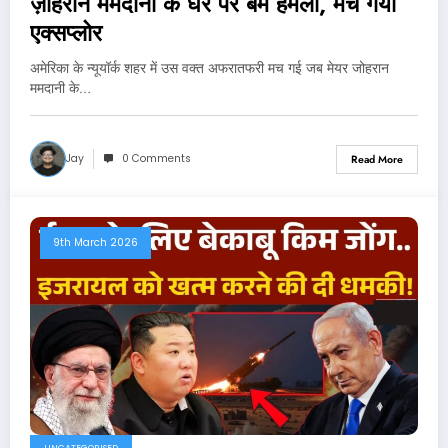
ज़ोहरान ममदानी के घर पर बम हमला, मच गया
एक्सप्लोर
अमेरिका के न्यूयॉर्क शहर में उस वक्त अफरातफरी मच गई जब मेयर जोहरान
ममदानी के…
Jay
0 Comments
Read More
9th March 2026