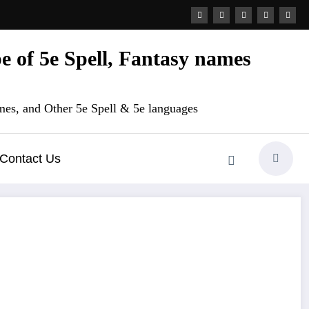
 of 5e Spell, Fantasy names
es, and Other 5e Spell & 5e languages
Contact Us