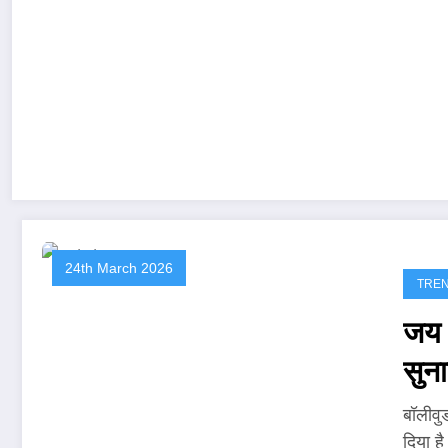
24th March 2026
TRE
जय 
सुना
बॉलीवु
दिया ह