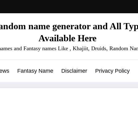
ndom name generator and All Type
Available Here
names and Fantasy names Like , Khajiit, Druids, Random Nam
News
Fantasy Name
Disclaimer
Privacy Policy