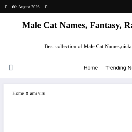
Skip
6th August 2026
to
content
Male Cat Names, Fantasy, Ra
Best collection of Male Cat Names,nick
Home
Trending 
Home
ami viru