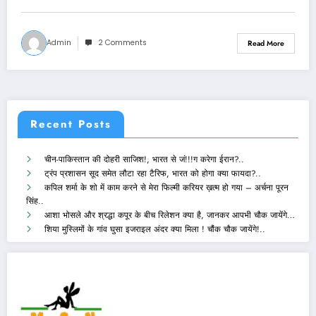
Admin
2 Comments
Read More
Recent Posts
चीन-पाकिस्तान की दोहरी साजिश!, भारत से जं!!!ग करेगा ईरान?..
ट्रंप प्रशासन सूद समेत लौटा रहा टैरिफ, भारत को होगा क्या फायदा?..
कपिल शर्मा के शो में काम करने से मेरा फिल्मी करियर ख़त्म हो गया – अर्चना पूरन
सिंह..
आशा भोसले और श्रद्धा कपूर के बीच रिलेशन क्या है, जानकर आपभी चौक जायेंगे…
शिया मुस्लिमों के गांव घुसा इजराइल अंदर क्या मिला ! चौंक चौक जायेंगे!..