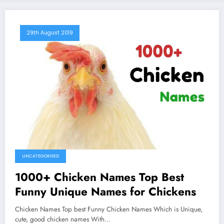
29th August 2019
UNCATEGORISED
1000+ Chicken Names Top Best
Funny Unique Names for Chickens
Chicken Names Top best Funny Chicken Names Which is Unique,
cute, good chicken names With…