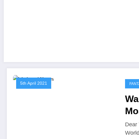
5th April 2021
FANT
Wa
Mo
Fa
Dear 
World