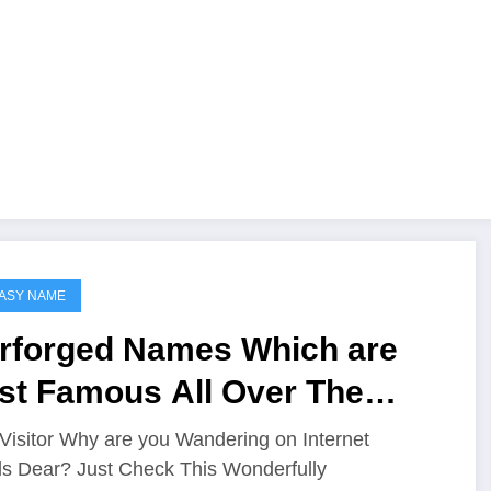
ASY NAME
rforged Names Which are
st Famous All Over The
ntasy Worlds
Visitor Why are you Wandering on Internet
s Dear? Just Check This Wonderfully