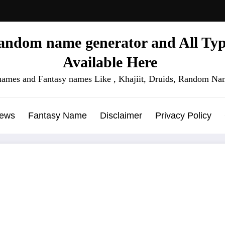
ndom name generator and All Type
Available Here
names and Fantasy names Like , Khajiit, Druids, Random Nam
News
Fantasy Name
Disclaimer
Privacy Policy