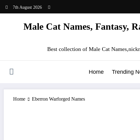
Skip
7th August 2026
to
content
Male Cat Names, Fantasy, Ra
Best collection of Male Cat Names,nick
Home
Trending 
Home
Eberron Warforged Names