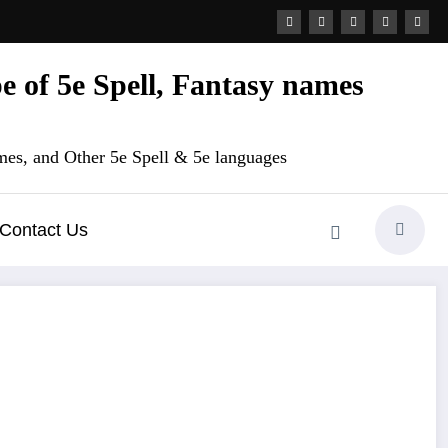
 of 5e Spell, Fantasy names
es, and Other 5e Spell & 5e languages
Contact Us