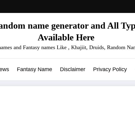
ndom name generator and All Type
Available Here
names and Fantasy names Like , Khajiit, Druids, Random Nam
News
Fantasy Name
Disclaimer
Privacy Policy