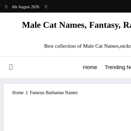
Skip
6th August 2026
to
content
Male Cat Names, Fantasy, Ra
Best collection of Male Cat Names,nick
Home
Trending 
Home
Famous Barbarian Names