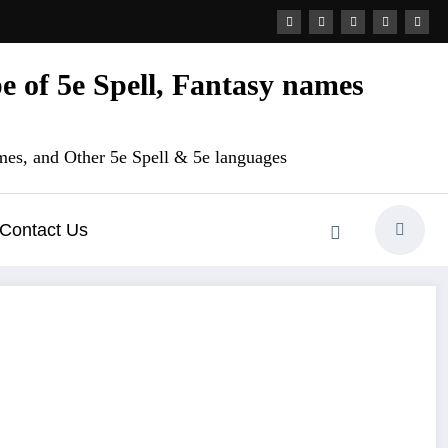
 of 5e Spell, Fantasy names
es, and Other 5e Spell & 5e languages
Contact Us