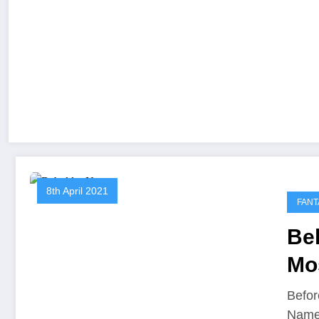
8th April 2021
FANT
Be
Mo
Wo
Befor
Name