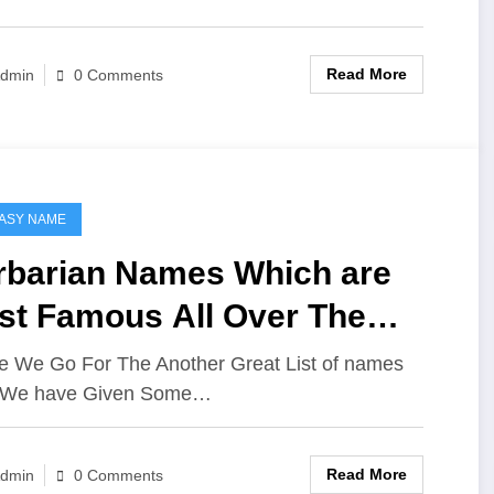
Read More
dmin
0 Comments
ASY NAME
rbarian Names Which are
st Famous All Over The
rlds
e We Go For The Another Great List of names
 We have Given Some…
Read More
dmin
0 Comments