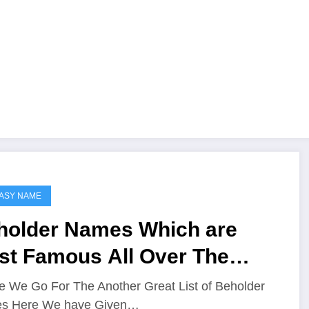
ASY NAME
holder Names Which are
st Famous All Over The
rlds
e We Go For The Another Great List of Beholder
s Here We have Given…