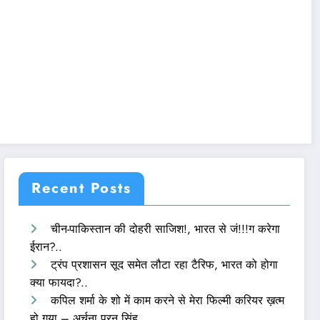
Recent Posts
चीन-पाकिस्तान की दोहरी साजिश!, भारत से जं!!!ग करेगा
ईरान?..
ट्रंप प्रशासन सूद समेत लौटा रहा टैरिफ, भारत को होगा
क्या फायदा?..
कपिल शर्मा के शो में काम करने से मेरा फिल्मी करियर ख़त्म
हो गया – अर्चना पूरन सिंह..