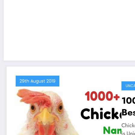
29th August 2019
UNCA
10
Be
Ch
Chick
is Un