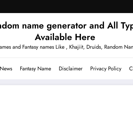
ndom name generator and All Typ
Available Here
names and Fantasy names Like , Khajiit, Druids, Random Na
 News
Fantasy Name
Disclaimer
Privacy Policy
C