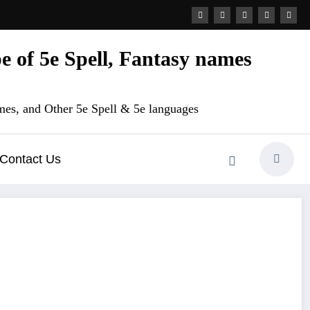
 of 5e Spell, Fantasy names
es, and Other 5e Spell & 5e languages
Contact Us