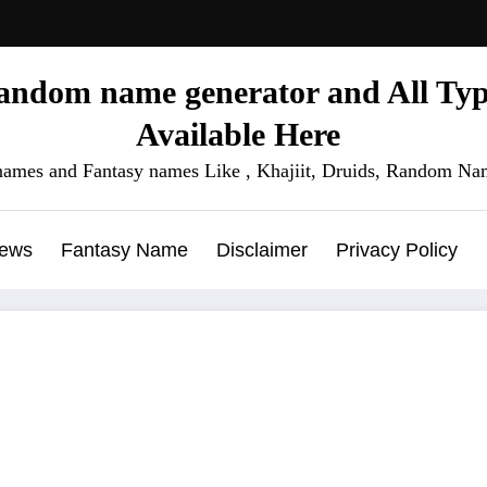
ndom name generator and All Type
Available Here
names and Fantasy names Like , Khajiit, Druids, Random Nam
News
Fantasy Name
Disclaimer
Privacy Policy