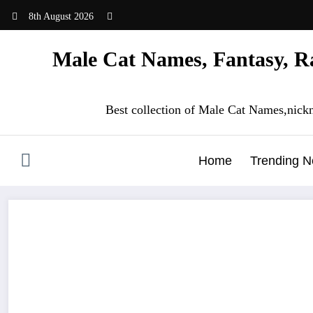
Skip
8th August 2026
to
content
Male Cat Names, Fantasy, Ra
Best collection of Male Cat Names,nick
Home
Trending 