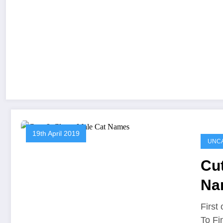
19th April 2019
UNC
Cut
Na
First
To F