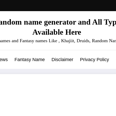
ndom name generator and All Type
Available Here
names and Fantasy names Like , Khajiit, Druids, Random Nam
News
Fantasy Name
Disclaimer
Privacy Policy