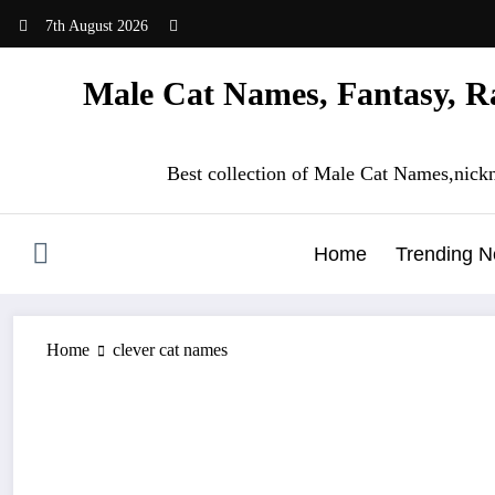
Skip
7th August 2026
to
content
Male Cat Names, Fantasy, Ra
Best collection of Male Cat Names,nick
Home
Trending 
Home
clever cat names