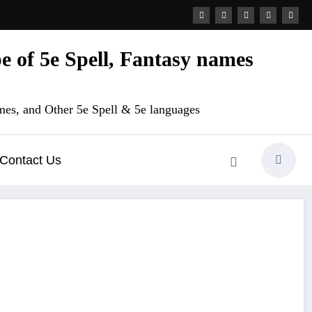
 of 5e Spell, Fantasy names
es, and Other 5e Spell & 5e languages
Contact Us