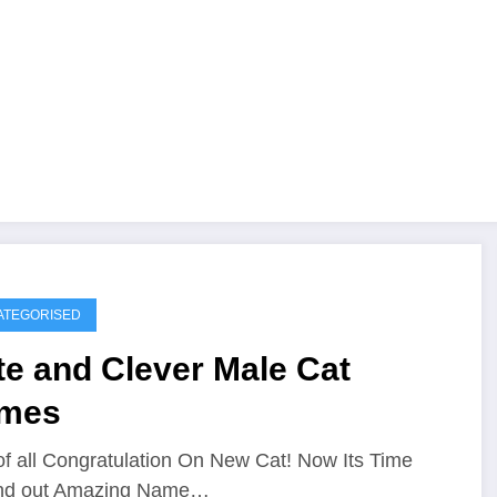
ATEGORISED
e and Clever Male Cat
mes
 of all Congratulation On New Cat! Now Its Time
ind out Amazing Name…