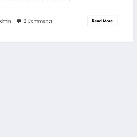
Read More
dmin
2 Comments