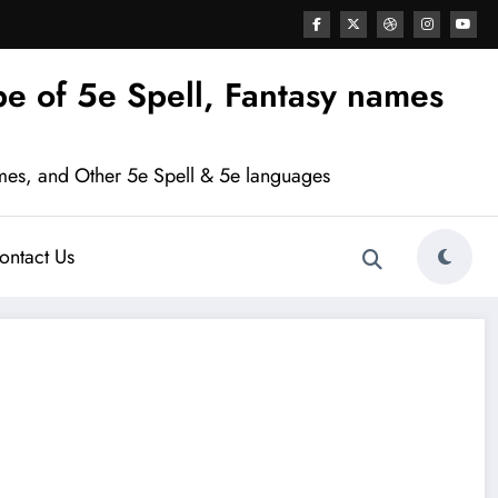
e of 5e Spell, Fantasy names
mes, and Other 5e Spell & 5e languages
ontact Us