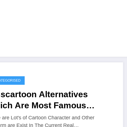
ATEGORISED
scartoon Alternatives
ich Are Most Famous
bsite
 are Lot's of Cartoon Character and Other
orm are Exist In The Current Real…