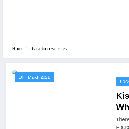
Home
kisscartoon websites
10th March 2021
UNC
Kis
Wh
We
There
Platf