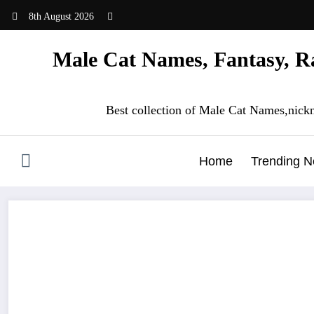
Skip
8th August 2026
to
content
Male Cat Names, Fantasy, Ra
Best collection of Male Cat Names,nick
Home
Trending 