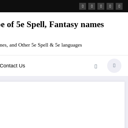
 of 5e Spell, Fantasy names
es, and Other 5e Spell & 5e languages
Contact Us