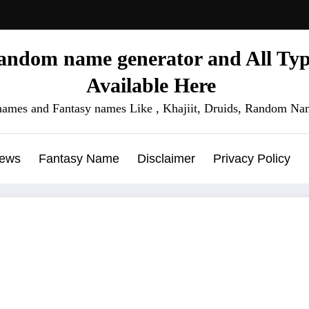
ndom name generator and All Type
Available Here
names and Fantasy names Like , Khajiit, Druids, Random Nam
News
Fantasy Name
Disclaimer
Privacy Policy