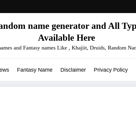
ndom name generator and All Type
Available Here
names and Fantasy names Like , Khajiit, Druids, Random Nam
News
Fantasy Name
Disclaimer
Privacy Policy