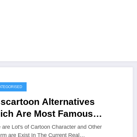
ATEGORISED
scartoon Alternatives
ich Are Most Famous
bsite
 are Lot's of Cartoon Character and Other
orm are Exist In The Current Real…