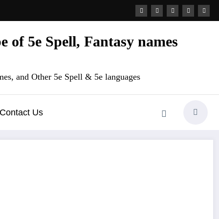
 of 5e Spell, Fantasy names
es, and Other 5e Spell & 5e languages
Contact Us