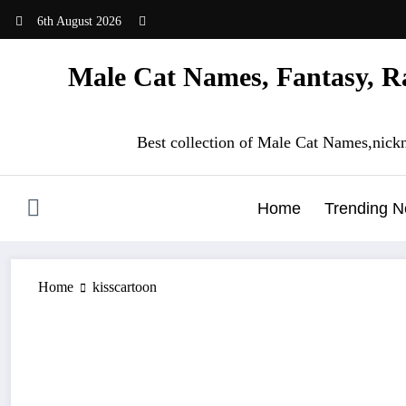
Skip
6th August 2026
to
content
Male Cat Names, Fantasy, Ra
Best collection of Male Cat Names,nick
Home
Trending 
Home
kisscartoon